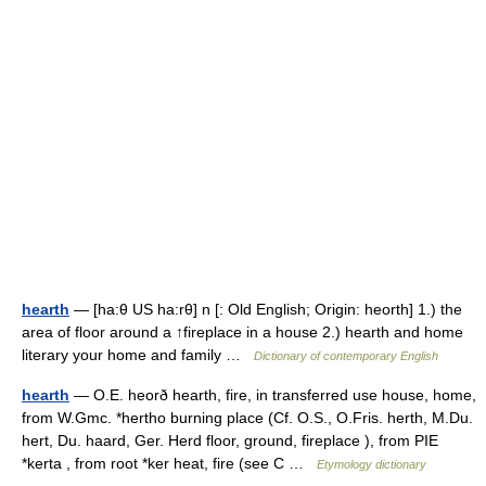
hearth
— [ha:θ US ha:rθ] n [: Old English; Origin: heorth] 1.) the
area of floor around a ↑fireplace in a house 2.) hearth and home
literary your home and family …
Dictionary of contemporary English
hearth
— O.E. heorð hearth, fire, in transferred use house, home,
from W.Gmc. *hertho burning place (Cf. O.S., O.Fris. herth, M.Du.
hert, Du. haard, Ger. Herd floor, ground, fireplace ), from PIE
*kerta , from root *ker heat, fire (see C …
Etymology dictionary