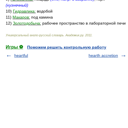
(кузнечный)
10)
Гидравлика:
водобой
11)
Макаров:
под камина
12)
Золотодобыча:
рабочее пространство в лабораторной печи
Универсальный англо-русский словарь
.
Академик.ру
.
2011
.
Игры ⚽
Поможем решить контрольную работу
heartful
hearth accretion