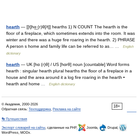
hearth
— [[t]hɑ͟ː(r)θ[/t]] hearths 1) N COUNT The hearth is the
floor of a fireplace, which sometimes extends into the room. It was
winter and there was a huge fire roaring in the hearth. 2) PHRASE
A person s home and family life can be referred to as… …
English
dictionary
hearth
— UK [hɑː(r)θ] / US [hɑrθ] noun [countable] Word forms
hearth : singular hearth plural hearths the floor of a fireplace in a
house and the area around it a log fire roaring in the hearth •
hearth and home …
English dictionary
© Академик, 2000-2026
18+
Обратная связь:
Техподдержка
,
Реклама на сайте
👣 Путешествия
Экспорт словарей на сайты
, сделанные на PHP,
Joomla,
Drupal,
WordPress, MODx.