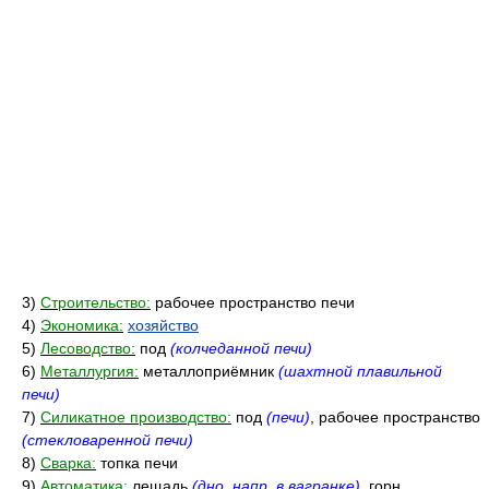
3)
Строительство:
рабочее пространство печи
4)
Экономика:
хозяйство
5)
Лесоводство:
под
(колчеданной печи)
6)
Металлургия:
металлоприёмник
(шахтной плавильной
печи)
7)
Силикатное производство:
под
(печи)
, рабочее пространство
(стекловаренной печи)
8)
Сварка:
топка печи
9)
Автоматика:
лещадь
(дно, напр. в вагранке)
, горн