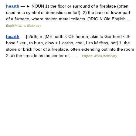
hearth
— ► NOUN 1) the floor or surround of a fireplace (often
used as a symbol of domestic comfort). 2) the base or lower part
of a furnace, where molten metal collects. ORIGIN Old English …
English terms dictionary
hearth
— [härth] n. [ME herth < OE heorth, akin to Ger herd < IE
base * ker , to burn, glow > L carbo, coal, Lith kárštas, hot] 1. the
stone or brick floor of a fireplace, often extending out into the room
2. a) the fireside as the center of… …
English World dictionary