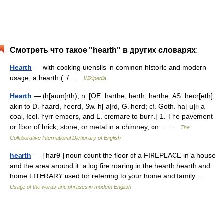
Смотреть что такое "hearth" в других словарях:
Hearth
— with cooking utensils In common historic and modern
usage, a hearth ( / …
Wikipedia
Hearth
— (h[aum]rth), n. [OE. harthe, herth, herthe, AS. heor[eth];
akin to D. haard, heerd, Sw. h[ a]rd, G. herd; cf. Goth. ha[ u]ri a
coal, Icel. hyrr embers, and L. cremare to burn.] 1. The pavement
or floor of brick, stone, or metal in a chimney, on… …
The
Collaborative International Dictionary of English
hearth
— [ harθ ] noun count the floor of a FIREPLACE in a house
and the area around it: a log fire roaring in the hearth hearth and
home LITERARY used for referring to your home and family …
Usage of the words and phrases in modern English