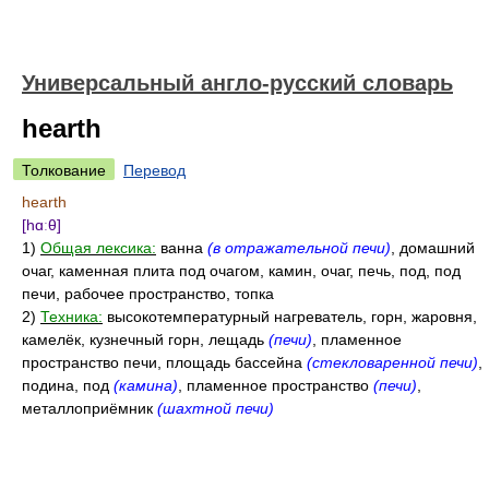
Универсальный англо-русский словарь
hearth
Толкование
Перевод
hearth
[hɑːθ]
1)
Общая лексика:
ванна
(в отражательной печи)
, домашний
очаг, каменная плита под очагом, камин, очаг, печь, под, под
печи, рабочее пространство, топка
2)
Техника:
высокотемпературный нагреватель, горн, жаровня,
камелёк, кузнечный горн, лещадь
(печи)
, пламенное
пространство печи, площадь бассейна
(стекловаренной печи)
,
подина, под
(камина)
, пламенное пространство
(печи)
,
металлоприёмник
(шахтной печи)